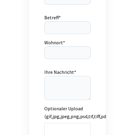
Betreff*
Wohnort*
Ihre Nachricht*
Optionaler Upload
(gif,jpg,jpeg,png,psd,tif,tiff,pdf)