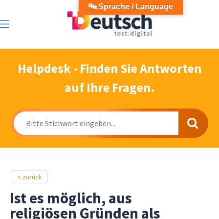
🔤 Sprache / Language
Helpdesk - Finden Sie Antworten
auf Ihre Fragen.
< zurück
Ist es möglich, aus
religiösen Gründen als